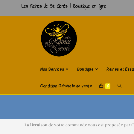
Les Reines de St Genès | Boutique en ligne
Nos Services
Boutique
Reines et Ess
Condition Générale de vente
0
La livraison
de votre commande vous est proposée par Colis