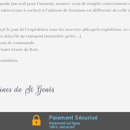
de (un seul pour l’instant), assurez-vous de remplir correctement vot
entier (case à cocher) si l’adresse de livraison est différente de celle 
é le jour de l’expédition vous les recevrez 48h après expédition. Le c
 aléas lié au transport (mortalité, perte, …)
le bon de commande.
 Saint Genès du Retz.
satisfaire.
ines de St Genès
Paiement Sécurisé
Paiement en ligne
100% sécurisé