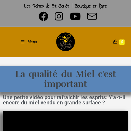
Les Reines de St Genès | Boutique en ligne
Menu
0
La qualité du Miel c'est
important
Une petite vidéo pour rafraichir les esprits: Y'a-t-il
encore du miel vendu en grande surface ?