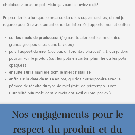
choisissez un autre pot. Mais ça vous le saviez déjà!
En premier lieu lorsque je regarde dans les supermarchés, eh oui je
regarde pour être au courant et rester informé, j’apporte mon attention:
sur
les miels de producteur
(j’ignore totalement les miels des
grands groupes cités dans la vidéo)
puis
l’aspect du miel
(couleur, différentes phases?, …), car je dois
pouvoir voir le produit (
out
les pots en carton plastifié ou les pots
opaques)
ensuite sur
la manière dont le miel cristallise
enfin sur
la date de mise en pot
, qui doit correspondre avec la
période de récolte du type de miel (miel de printemps= Date
Durabilité Minimale dont le mois est Avril ou Mai par ex.)
Nos engagements pour le
respect du produit et du