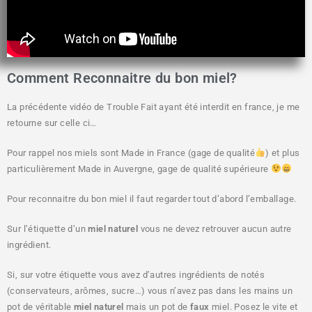
Comment Reconnaitre du bon miel?
La précédente vidéo de Trouble Fait ayant été interdit en france, je me
retourne sur celle ci…
Pour rappel nos miels sont Made in France (gage de qualité
) et plus
particulièrement Made in Auvergne, gage de qualité supérieure
Pour reconnaitre du bon miel il faut regarder tout d’abord l’emballage.
Sur l’étiquette d’un
miel naturel
vous ne devez retrouver aucun autre
ingrédient.
Si, sur votre étiquette vous avez d’autres ingrédients de notés
(conservateurs, arômes, sucre…) vous n’avez pas dans les mains un
pot de véritable
miel naturel
mais un pot de
faux
miel. Posez le vite et