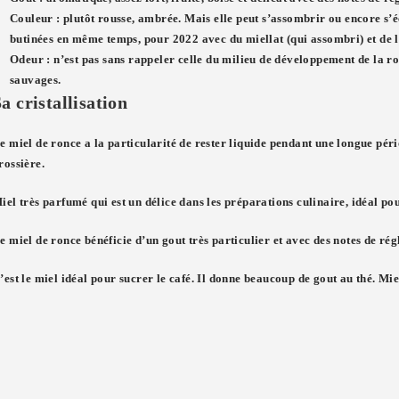
Couleur :
plutôt rousse, ambrée. Mais elle peut s’assombrir ou encore s’écl
butinées en même temps, pour 2022 avec du miellat (qui assombri) et de l
Odeur :
n’est pas sans rappeler celle du milieu de développement de la ron
sauvages.
a cristallisation
e miel de ronce a la particularité de rester liquide pendant une longue pério
rossière.
iel très parfumé qui est un délice dans les préparations culinaire, idéal po
e miel de ronce bénéficie d’un gout très particulier et avec des notes de régl
’est le miel idéal pour sucrer le café. Il donne beaucoup de gout au thé. Mie