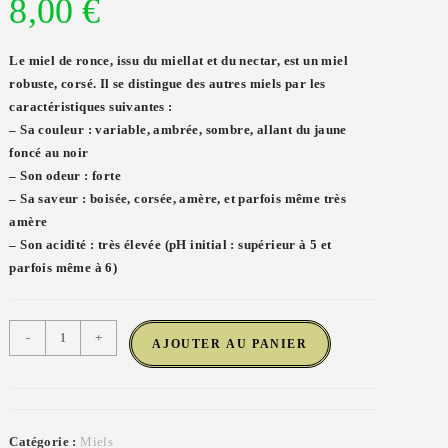
8,00
€
Le miel de ronce, issu du miellat et du nectar, est un miel
robuste, corsé. Il se distingue des autres miels par les
caractéristiques suivantes :
– Sa couleur : variable, ambrée, sombre, allant du jaune
foncé au noir
– Son odeur : forte
– Sa saveur : boisée, corsée, amère, et parfois même très
amère
– Son acidité : très élevée (pH initial : supérieur à 5 et
parfois même à 6)
-
+
AJOUTER AU PANIER
Catégorie :
Miels