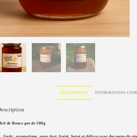
DESCRIPTION
INFORMATIONS COM
escription
iel de Ronce pot de 500g
Goût :
aromatique, assez fort, fruité, boisé et délicat avec des notes de ré