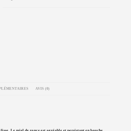
PLÉMENTAIRES
AVIS (0)
glisse. Le miel de ronce est agréable et persistant en bouche.